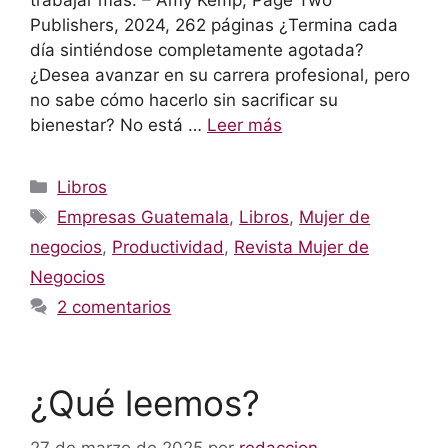
trabajar más. – Amy Kemp, Page Two
Publishers, 2024, 262 páginas ¿Termina cada
día sintiéndose completamente agotada?
¿Desea avanzar en su carrera profesional, pero
no sabe cómo hacerlo sin sacrificar su
bienestar? No está …
Leer más
Categorías
Libros
Etiquetas
Empresas Guatemala
,
Libros
,
Mujer de
negocios
,
Productividad
,
Revista Mujer de
Negocios
2 comentarios
¿Qué leemos?
27 de marzo de 2025
por
redaccion