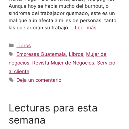
Aunque hoy se habla mucho del burnout, o
síndrome del trabajador quemado, este es un
mal que aún afecta a miles de personas; tanto
las que adoran su trabajo …
Leer más
Categorías
Libros
Etiquetas
Empresas Guatemala
,
Libros
,
Mujer de
negocios
,
Revista Mujer de Negocios
,
Servicio
al cliente
Deja un comentario
Lecturas para esta
semana