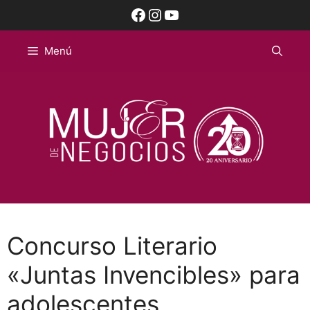
Saltar
Facebook
Instagram
YouTube
al
contenido
Menú
Concurso Literario
«Juntas Invencibles» para
adolescentes