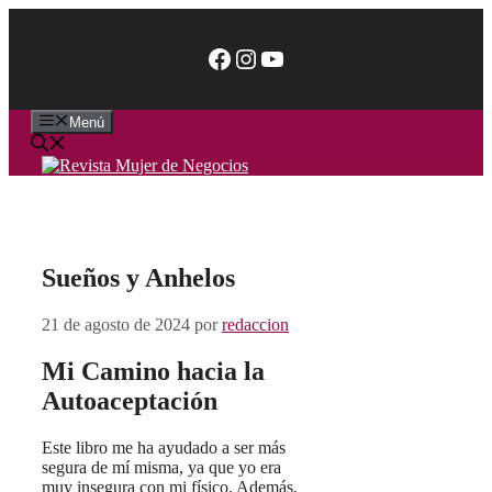
Saltar
al
Facebook
Instagram
YouTube
contenido
Menú
Sueños y Anhelos
21 de agosto de 2024
por
redaccion
Mi Camino hacia la
Autoaceptación
Este libro me ha ayudado a ser más
segura de mí misma, ya que yo era
muy insegura con mi físico. Además,