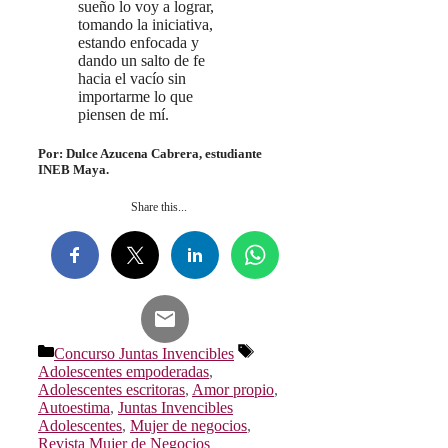
sueño lo voy a lograr,
tomando la iniciativa,
estando enfocada y
dando un salto de fe
hacia el vacío sin
importarme lo que
piensen de mí.
Por: Dulce Azucena Cabrera, estudiante
INEB Maya.
Share this...
Categorías
Etiquetas
Concurso Juntas Invencibles
Adolescentes empoderadas
,
Adolescentes escritoras
,
Amor propio
,
Autoestima
,
Juntas Invencibles
Adolescentes
,
Mujer de negocios
,
Revista Mujer de Negocios