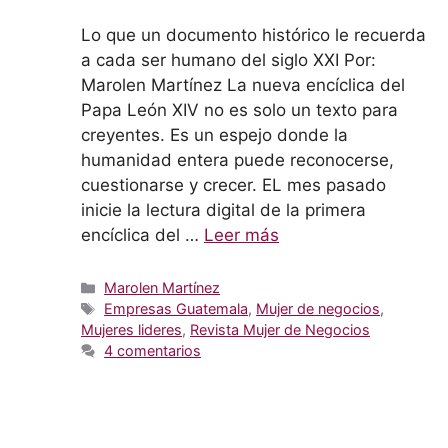
l
Lo que un documento histórico le recuerda
a cada ser humano del siglo XXI Por:
Marolen Martínez La nueva encíclica del
Papa León XIV no es solo un texto para
creyentes. Es un espejo donde la
humanidad entera puede reconocerse,
cuestionarse y crecer. EL mes pasado
inicie la lectura digital de la primera
encíclica del …
Leer más
Categorías
Marolen Martínez
Etiquetas
Empresas Guatemala
,
Mujer de negocios
,
Mujeres lideres
,
Revista Mujer de Negocios
4 comentarios