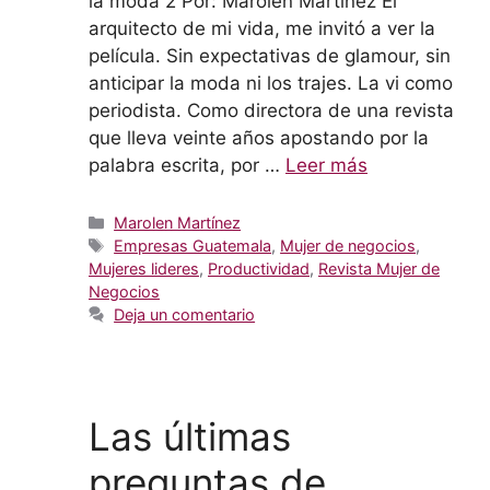
la moda 2 Por: Marolen Martínez El
arquitecto de mi vida, me invitó a ver la
película. Sin expectativas de glamour, sin
anticipar la moda ni los trajes. La vi como
periodista. Como directora de una revista
que lleva veinte años apostando por la
palabra escrita, por …
Leer más
Categorías
Marolen Martínez
Etiquetas
Empresas Guatemala
,
Mujer de negocios
,
Mujeres lideres
,
Productividad
,
Revista Mujer de
Negocios
Deja un comentario
Las últimas
preguntas de