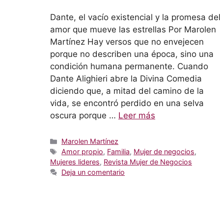
Dante, el vacío existencial y la promesa de
amor que mueve las estrellas Por Marolen
Martínez Hay versos que no envejecen
porque no describen una época, sino una
condición humana permanente. Cuando
Dante Alighieri abre la Divina Comedia
diciendo que, a mitad del camino de la
vida, se encontró perdido en una selva
oscura porque …
Leer más
Categorías
Marolen Martínez
Etiquetas
Amor propio
,
Familia
,
Mujer de negocios
,
Mujeres lideres
,
Revista Mujer de Negocios
Deja un comentario