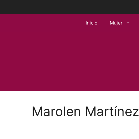
Saltar
al
contenido
Inicio
Mujer
Marolen Martíne