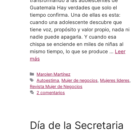
transformando a las adolescentes de
Guatemala Hay verdades que solo el
tiempo confirma. Una de ellas es esta:
cuando una adolescente descubre que
tiene voz, propósito y valor propio, nada ni
nadie puede apagarla. Y cuando esa
chispa se enciende en miles de niñas al
mismo tiempo, lo que se produce …
Leer
más
Categorías
Marolen Martínez
Etiquetas
Autoestima
,
Mujer de negocios
,
Mujeres lideres
,
Revista Mujer de Negocios
2 comentarios
Día de la Secretaria