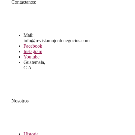
Contáctanos:
Mail:
info@revistamujerdenegocios.com
Facebook
Instagram
Youtube
Guatemala,
C.A.
Nosotros
Historia