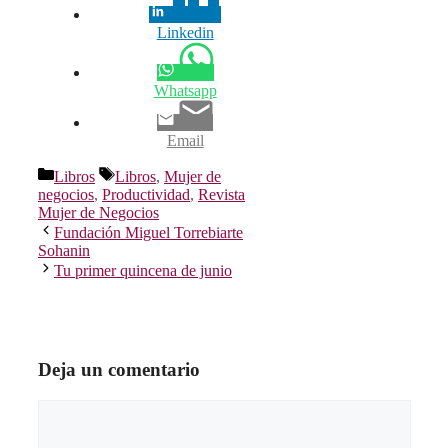
Linkedin
Whatsapp
Email
Categorías
Etiquetas
Libros
Libros
,
Mujer de
negocios
,
Productividad
,
Revista
Mujer de Negocios
Fundación Miguel Torrebiarte
Sohanin
Tu primer quincena de junio
Deja un comentario
Comentario