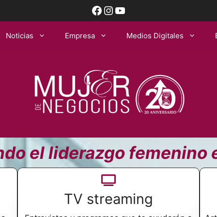
Facebook
Instagram
YouTube
Noticias
Empresa
Medios Digitales
do el liderazgo femenino
TV streaming