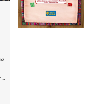
ez
m…