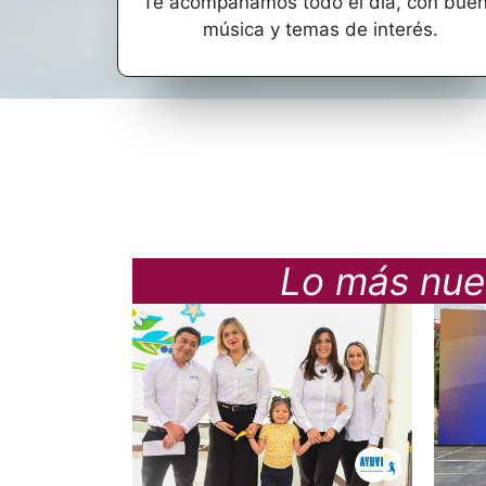
Te acompañamos todo el día, con bue
música y temas de interés.
Lo más nuev