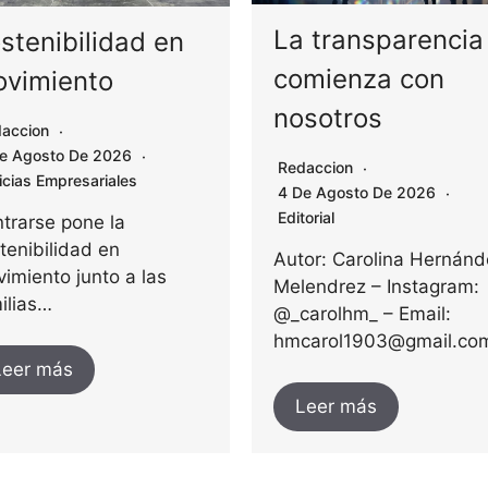
La transparencia
stenibilidad en
comienza con
vimiento
nosotros
accion
e Agosto De 2026
Redaccion
icias Empresariales
4 De Agosto De 2026
Editorial
trarse pone la
tenibilidad en
Autor: Carolina Hernánd
imiento junto a las
Melendrez – Instagram:
ilias…
@_carolhm_ – Email:
hmcarol1903@gmail.co
Leer más
Leer más