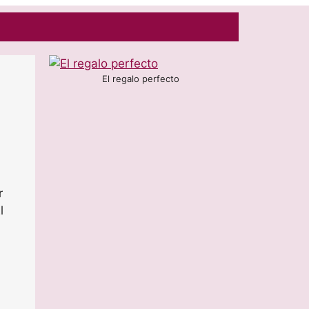
El regalo perfecto
r
l