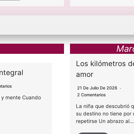
Mar
Los kilómetros d
integral
Vacaciones de medi
amor
tarios
15 De Junio De 2026
No Hay 
21 De Julio De 2026
2 Comentarios
po y mente Cuando
El plan que sí funciona Cómo
de tus hijos sin comprometer
La niña que descubrió 
su destino no tiene por
repetirse Un abrazo al…
Leer más