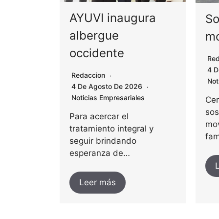
AYUVI inaugura
So
albergue
mo
occidente
Red
4 D
Redaccion
Not
4 De Agosto De 2026
Noticias Empresariales
Cen
sos
Para acercar el
mov
tratamiento integral y
fam
seguir brindando
esperanza de…
Leer más