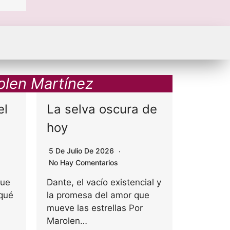
olen Martínez
el
La selva oscura de
o año sin deudas
Tranquilidad, no
hoy
Comentarios
8 De Junio De 2026
No
5 De Julio De 2026
No Hay Comentarios
 disfrutar el descanso
Estudio de Visa revela 
 la…
PyMEs en América Latin
que
Dante, el vacío existencial y
 qué
la promesa del amor que
mueve las estrellas Por
Leer más
Marolen…