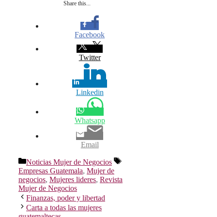
Share this...
Facebook
Twitter
Linkedin
Whatsapp
Email
Categorías
Etiquetas
Noticias Mujer de Negocios
Empresas Guatemala
,
Mujer de
negocios
,
Mujeres lideres
,
Revista
Mujer de Negocios
Finanzas, poder y libertad
Carta a todas las mujeres
guatemaltecas