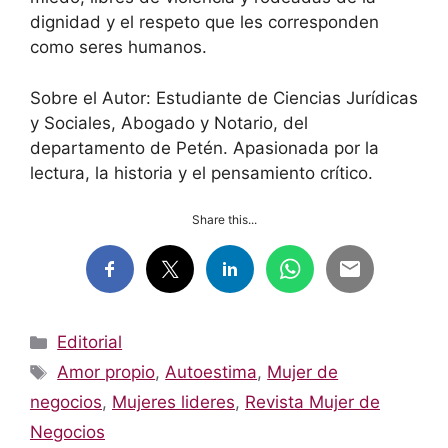
dignidad y el respeto que les corresponden
como seres humanos.
Sobre el Autor: Estudiante de Ciencias Jurídicas
y Sociales, Abogado y Notario, del
departamento de Petén. Apasionada por la
lectura, la historia y el pensamiento crítico.
Share this...
Categorías
Editorial
Etiquetas
Amor propio
,
Autoestima
,
Mujer de
negocios
,
Mujeres lideres
,
Revista Mujer de
Negocios