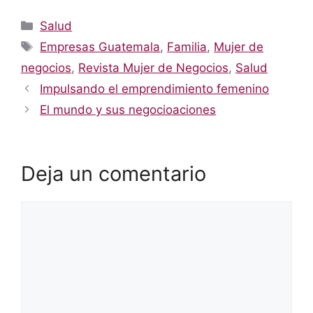
Categorías
Salud
Etiquetas
Empresas Guatemala
,
Familia
,
Mujer de
negocios
,
Revista Mujer de Negocios
,
Salud
Impulsando el emprendimiento femenino
El mundo y sus negocioaciones
Deja un comentario
Comentario