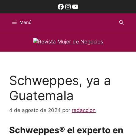
Saltar
Facebook
Instagram
YouTube
al
contenido
Menú
Schweppes, ya a
Guatemala
4 de agosto de 2024
por
redaccion
Schweppes® el experto en