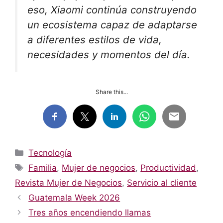
eso, Xiaomi continúa construyendo
un ecosistema capaz de adaptarse
a diferentes estilos de vida,
necesidades y momentos del día.
Share this...
Categorías
Tecnología
Etiquetas
Familia
,
Mujer de negocios
,
Productividad
,
Revista Mujer de Negocios
,
Servicio al cliente
Guatemala Week 2026
Tres años encendiendo llamas