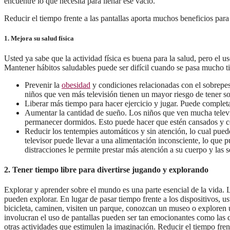
encuentre lo que necesita para llenar ese vacío.
Reducir el tiempo frente a las pantallas aporta muchos beneficios para e
1. Mejora su salud física
Usted ya sabe que la actividad física es buena para la salud, pero el u
Mantener hábitos saludables puede ser difícil cuando se pasa mucho ti
Prevenir la
obesidad
y condiciones relacionadas con el sobrepe
niños que ven más televisión tienen un mayor riesgo de tener s
Liberar más tiempo para hacer ejercicio y jugar. Puede complet
Aumentar la cantidad de sueño. Los niños que ven mucha televisi
permanecer dormidos. Esto puede hacer que estén cansados y c
Reducir los tentempies automáticos y sin atención, lo cual pue
televisor puede llevar a una alimentación inconsciente, lo que p
distracciones le permite prestar más atención a su cuerpo y las 
2. Tener tiempo libre para divertirse jugando y explorando
Explorar y aprender sobre el mundo es una parte esencial de la vida. 
pueden explorar. En lugar de pasar tiempo frente a los dispositivos, 
bicicleta, caminen, visiten un parque, conozcan un museo o exploren 
involucran el uso de pantallas pueden ser tan emocionantes como las qu
otras actividades que estimulen la imaginación. Reducir el tiempo fren