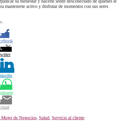
udicar su bienestar y hacerle sentir desconectado de quienes le
ara mantenerte activo y disfrutar de momentos con sus seres
s...
cebook
witter
nkedin
atsapp
Email
a Mujer de Negocios
,
Salud
,
Servicio al cliente