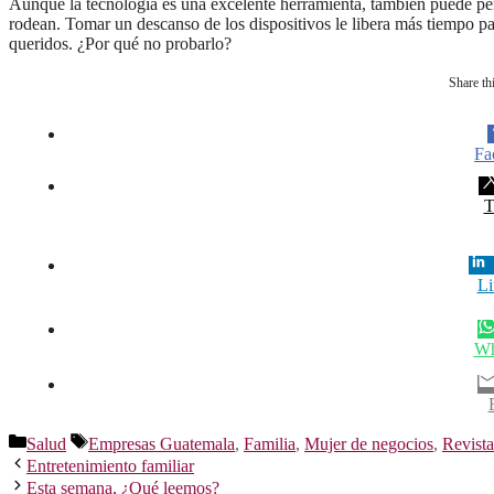
Aunque la tecnología es una excelente herramienta, también puede perj
rodean. Tomar un descanso de los dispositivos le libera más tiempo p
queridos. ¿Por qué no probarlo?
Share thi
Fa
T
Li
Wh
Categorías
Etiquetas
Salud
Empresas Guatemala
,
Familia
,
Mujer de negocios
,
Revist
Entretenimiento familiar
Esta semana, ¿Qué leemos?