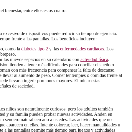
l bienestar, entre ellos estos cuatro:
so excesivo de dispositivos puede reducir su tiempo de ejercicio.
empo frente a las pantallas. Los beneficios incluyen:
so, como la
diabetes tipo 2
y las
enfermedades cardíacas
. Los
obrepeso.
ar los nuevos espacios en su calendario con
actividad física
.
ón tienden a tener más dificultades para conciliar el sueño o
oman con más frecuencia para compensar la falta de descanso.
de llevar al aumento de peso. Comer tentempies o comidas frente al
uede llevar a ingerir porciones mayores. Eliminar estas
señales de saciedad.
Los niños son naturalmente curiosos, pero los adultos también
usted y su familia pueden probar nuevas actividades. Anden en
un sendero natural cercano a ustedes. Las actividades que no
e aparecen en ellas. Intente colorear, leer, hacer manualidades u
te a las pantallas permite más tiempo para juegos y actividades