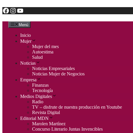
Facebook
Instagram
YouTube
Saltar
al
contenido
Menú
Inicio
Mujer
Mujer del mes
Autoestima
Salud
Noticias
Noticias Empresariales
Noticias Mujer de Negocios
Empresa
Finanzas
Tecnología
Medios Digitales
Radio
TV – disfrute de nuestra producción en Youtube
Revista Digital
Editorial MDN
Marolen Martínez
Concurso Literario Juntas Invencibles