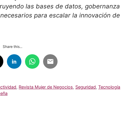
struyendo las bases de datos, gobernanza
necesarios para escalar la innovación de
Share this...
ctividad
,
Revista Mujer de Negocios
,
Seguridad
,
Tecnología
deña