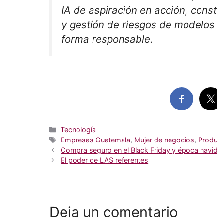
IA de aspiración en acción, con
y gestión de riesgos de modelos 
forma responsable.
Categorías
Tecnología
Etiquetas
Empresas Guatemala
,
Mujer de negocios
,
Produ
Compra seguro en el Black Friday y época navi
El poder de LAS referentes
Deja un comentario