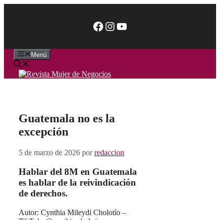
Saltar
al
Facebook
Instagram
YouTube
contenido
Menú
Guatemala no es la
excepción
5 de marzo de 2026
por
redaccion
Hablar del 8M en Guatemala
es hablar de la reivindicación
de derechos.
Autor: Cynthia Mileydi Cholotío –