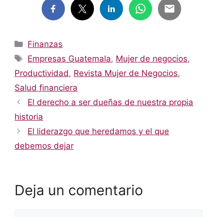
Categorías
Finanzas
Etiquetas
Empresas Guatemala
,
Mujer de negocios
,
Productividad
,
Revista Mujer de Negocios
,
Salud financiera
El derecho a ser dueñas de nuestra propia
historia
El liderazgo que heredamos y el que
debemos dejar
Deja un comentario
Comentario