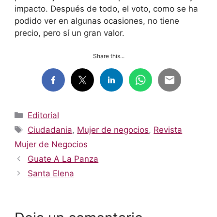
impacto. Después de todo, el voto, como se ha
podido ver en algunas ocasiones, no tiene
precio, pero sí un gran valor.
Share this...
Categorías
Editorial
Etiquetas
Ciudadania
,
Mujer de negocios
,
Revista
Mujer de Negocios
Guate A La Panza
Santa Elena