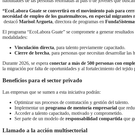
habilidades de las personas retornadas al país o de jóvenes que busca
“EcoLabora Guate se convertirá en el movimiento país para cerrar
necesidad de empleo de los guatemaltecos, en especial migrantes 
destacó
Marisol Argueta
, directora de programas en
FundaSistema
El programa “EcoLabora Guate” se compromete a generar resultados ta
modalidades:
Vinculación directa
, para talento previamente capacitado.
Cierre de brecha
, para personas que necesitan desarrollar las 
Durante 2026, se espera
conectar a más de 500 personas con emple
la migración por falta de oportunidades y al fortalecimiento del tejido 
Beneficios para el sector privado
Las empresas que se sumen a esta iniciativa podrán:
Optimizar sus procesos de contratación y gestión del talento.
Implementar un
programa de mentoría empresarial
que reduc
Acceder a talento capacitado, motivado y comprometido.
Ser parte de un modelo de
responsabilidad compartida
que ge
Llamado a la acción multisectorial