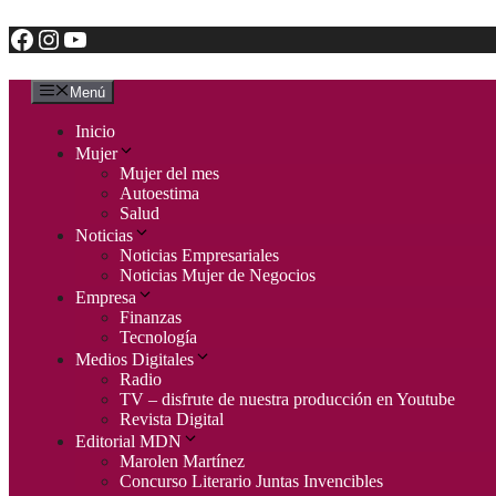
Facebook
Instagram
YouTube
Saltar
al
contenido
Menú
Inicio
Mujer
Mujer del mes
Autoestima
Salud
Noticias
Noticias Empresariales
Noticias Mujer de Negocios
Empresa
Finanzas
Tecnología
Medios Digitales
Radio
TV – disfrute de nuestra producción en Youtube
Revista Digital
Editorial MDN
Marolen Martínez
Concurso Literario Juntas Invencibles