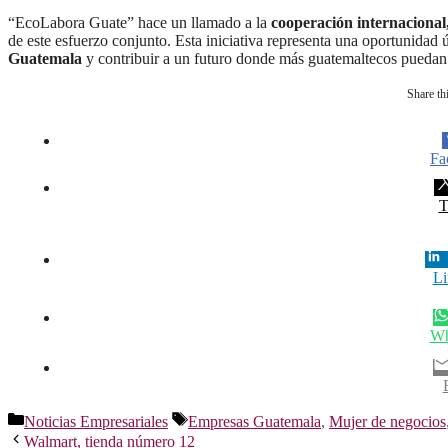
“EcoLabora Guate” hace un llamado a la
cooperación internacional,
de este esfuerzo conjunto. Esta iniciativa representa una oportunidad
Guatemala
y contribuir a un futuro donde más guatemaltecos puedan 
Share thi
Fa
T
Li
Wh
Categorías
Etiquetas
Noticias Empresariales
Empresas Guatemala
,
Mujer de negocios
Walmart, tienda número 12