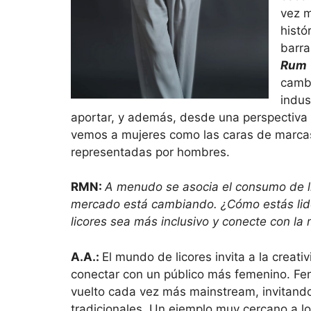
vez m
histó
barra
Rum
cambi
indus
aportar, y además, desde una perspectiva 
vemos a mujeres como las caras de marcas
representadas por hombres.
RMN:
A menudo se asocia el consumo de li
mercado está cambiando. ¿Cómo estás lid
licores sea más inclusivo y conecte con la
A.A.:
El mundo de licores invita a la creati
conectar con un público más femenino. Fen
vuelto cada vez más mainstream, invitando
tradicionales. Un ejemplo muy cercano a 