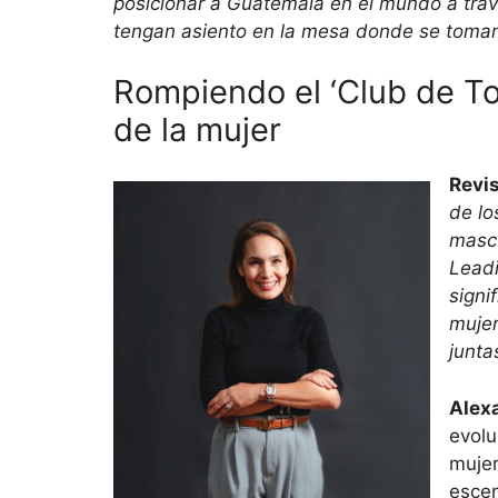
posicionar a Guatemala en el mundo a trav
tengan asiento en la mesa donde se toman l
Rompiendo el ‘Club de Toby
de la mujer
Revi
de lo
masc
Leadi
signi
mujer
junta
Alex
evolu
mujer
escen