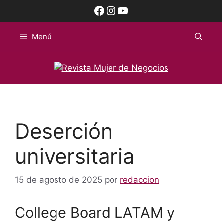
Saltar
Facebook
Instagram
YouTube
al
contenido
Menú
Deserción
universitaria
15 de agosto de 2025
por
redaccion
College Board LATAM y