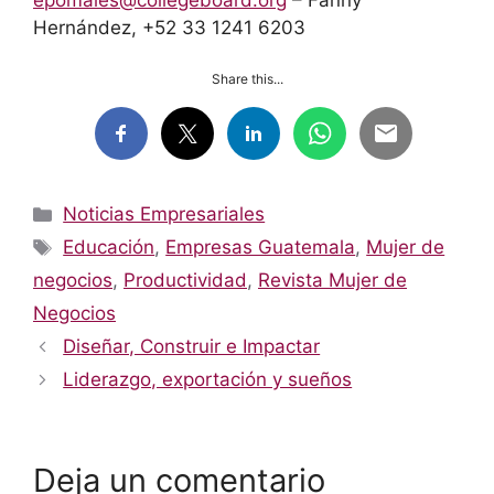
Hernández, +52 33 1241 6203
Share this...
Categorías
Noticias Empresariales
Etiquetas
Educación
,
Empresas Guatemala
,
Mujer de
negocios
,
Productividad
,
Revista Mujer de
Negocios
Diseñar, Construir e Impactar
Liderazgo, exportación y sueños
Deja un comentario