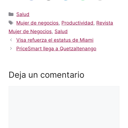
Categorías
Salud
Etiquetas
Mujer de negocios
,
Productividad
,
Revista
Mujer de Negocios
,
Salud
Visa refuerza el estatus de Miami
PriceSmart llega a Quetzaltenango
Deja un comentario
Comentario