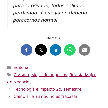
para lo privado, todos salimos
perdiendo. Y eso ya no debería
parecernos normal.
Share this...
Categorías
Editorial
Etiquetas
Civismo
,
Mujer de negocios
,
Revista Mujer
de Negocios
Tecnología e impacto 2o. semestre
Cambiar el rumbo no es fracasar