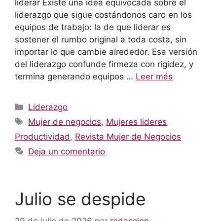
liderar Existe una idea equivocada sobre el
liderazgo que sigue costándonos caro en los
equipos de trabajo: la de que liderar es
sostener el rumbo original a toda costa, sin
importar lo que cambie alrededor. Esa versión
del liderazgo confunde firmeza con rigidez, y
termina generando equipos …
Leer más
Categorías
Liderazgo
Etiquetas
Mujer de negocios
,
Mujeres lideres
,
Productividad
,
Revista Mujer de Negocios
Deja un comentario
Julio se despide
29 de julio de 2026
por
redaccion