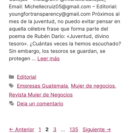
Email: Michellecruiz05@gmail.com – Editorial:
youngfortransparency@gmail.com Próximos al
mes de la juventud, no puedo evitar pensar en
aquella célebre frase que forma parte del
poema de Rubén Darío: «Juventud, divino
tesoro». ¿Cuántas veces la hemos escuchado?
Sin embargo, los tesoros se guardan, se
protegen …
Leer más
Categorías
Editorial
Etiquetas
Empresas Guatemala
,
Mujer de negocios
,
Revista Mujer de Negocios
Deja un comentario
Página
Página
Página
Página
←
Anterior
1
2
3
…
135
Siguiente
→