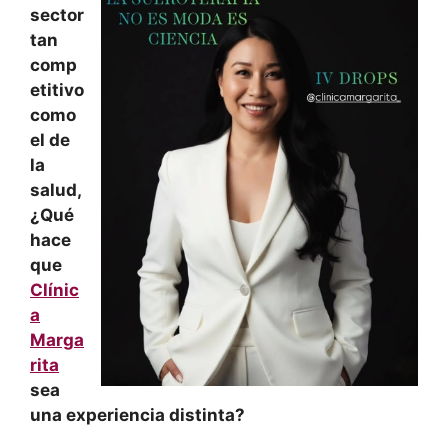
sector
tan
comp
etitivo
como
el de
la
salud,
¿Qué
hace
que
Clínic
a
Marga
rita
sea
una experiencia distinta?