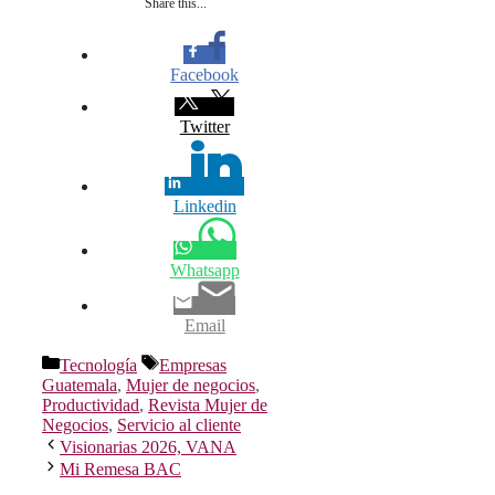
Share this...
Facebook
Twitter
Linkedin
Whatsapp
Email
Categorías
Etiquetas
Tecnología
Empresas
Guatemala
,
Mujer de negocios
,
Productividad
,
Revista Mujer de
Negocios
,
Servicio al cliente
Visionarias 2026, VANA
Mi Remesa BAC