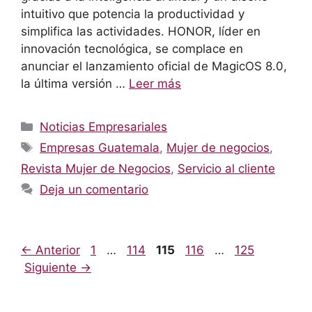
intuitivo que potencia la productividad y
simplifica las actividades. HONOR, líder en
innovación tecnológica, se complace en
anunciar el lanzamiento oficial de MagicOS 8.0,
la última versión …
Leer más
Categorías
Noticias Empresariales
Etiquetas
Empresas Guatemala
,
Mujer de negocios
,
Revista Mujer de Negocios
,
Servicio al cliente
Deja un comentario
Página
Página
Página
Página
Página
←
Anterior
1
…
114
115
116
…
125
Siguiente
→