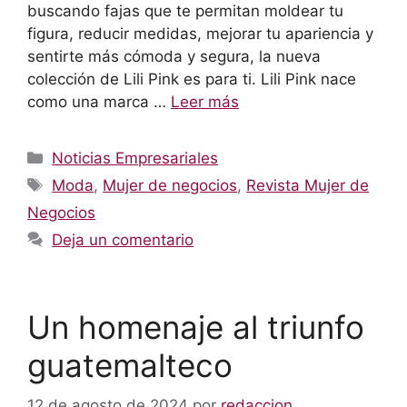
buscando fajas que te permitan moldear tu
figura, reducir medidas, mejorar tu apariencia y
sentirte más cómoda y segura, la nueva
colección de Lili Pink es para ti. Lili Pink nace
como una marca …
Leer más
Categorías
Noticias Empresariales
Etiquetas
Moda
,
Mujer de negocios
,
Revista Mujer de
Negocios
Deja un comentario
Un homenaje al triunfo
guatemalteco
12 de agosto de 2024
por
redaccion