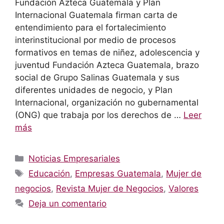
Fundación Azteca Guatemala y Plan
Internacional Guatemala firman carta de
entendimiento para el fortalecimiento
interinstitucional por medio de procesos
formativos en temas de niñez, adolescencia y
juventud Fundación Azteca Guatemala, brazo
social de Grupo Salinas Guatemala y sus
diferentes unidades de negocio, y Plan
Internacional, organización no gubernamental
(ONG) que trabaja por los derechos de …
Leer
más
Categorías
Noticias Empresariales
Etiquetas
Educación
,
Empresas Guatemala
,
Mujer de
negocios
,
Revista Mujer de Negocios
,
Valores
Deja un comentario