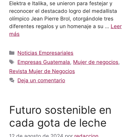
Elektra e Italika, se unieron para festejar y
reconocer el destacado logro del medallista
olímpico Jean Pierre Brol, otorgándole tres
diferentes regalos y un homenaje a su …
Leer
más
Categorías
Noticias Empresariales
Etiquetas
Empresas Guatemala
,
Mujer de negocios
,
Revista Mujer de Negocios
Deja un comentario
Futuro sostenible en
cada gota de leche
12 de agosto de 2024
por
redaccion