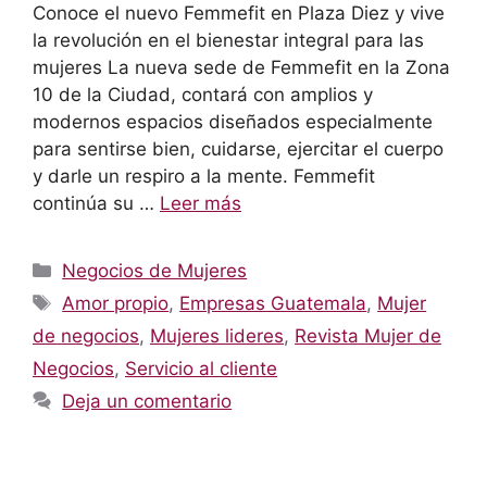
Conoce el nuevo Femmefit en Plaza Diez y vive
la revolución en el bienestar integral para las
mujeres La nueva sede de Femmefit en la Zona
10 de la Ciudad, contará con amplios y
modernos espacios diseñados especialmente
para sentirse bien, cuidarse, ejercitar el cuerpo
y darle un respiro a la mente. Femmefit
continúa su …
Leer más
Categorías
Negocios de Mujeres
Etiquetas
Amor propio
,
Empresas Guatemala
,
Mujer
de negocios
,
Mujeres lideres
,
Revista Mujer de
Negocios
,
Servicio al cliente
Deja un comentario