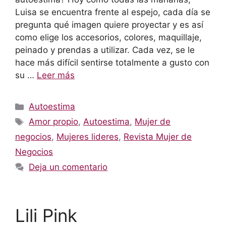
Luisa se encuentra frente al espejo, cada día se
pregunta qué imagen quiere proyectar y es así
como elige los accesorios, colores, maquillaje,
peinado y prendas a utilizar. Cada vez, se le
hace más difícil sentirse totalmente a gusto con
su …
Leer más
Categorías
Autoestima
Etiquetas
Amor propio
,
Autoestima
,
Mujer de
negocios
,
Mujeres lideres
,
Revista Mujer de
Negocios
Deja un comentario
Lili Pink