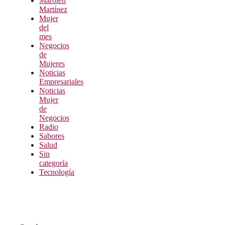
Marolen
Martínez
Mujer
del
mes
Negocios
de
Mujeres
Noticias
Empresariales
Noticias
Mujer
de
Negocios
Radio
Sabores
Salud
Sin
categoría
Tecnología