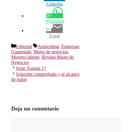
Linkedin
Whatsapp
Email
Categorías
Etiquetas
Editorial
Autoestima
,
Empresas
Guatemala
,
Mujer de negocios
,
Mujeres lideres
,
Revista Mujer de
Negocios
Serie Xiaomi 17
Solución comprobada y al alcance
de todos
Deja un comentario
Comentario