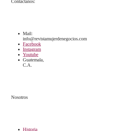
Contáctanos:
Mail:
info@revistamujerdenegocios.com
Facebook
Instagram
Youtube
Guatemala,
C.A.
Nosotros
Historia