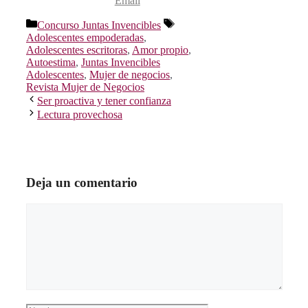
Email
Categorías
Etiquetas
Concurso Juntas Invencibles
Adolescentes empoderadas
,
Adolescentes escritoras
,
Amor propio
,
Autoestima
,
Juntas Invencibles
Adolescentes
,
Mujer de negocios
,
Revista Mujer de Negocios
Ser proactiva y tener confianza
Lectura provechosa
Deja un comentario
Comentario