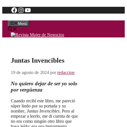
Facebook
Instagram
YouTube
Saltar
al
contenido
Menú
Juntas Invencibles
19 de agosto de 2024
por
redaccion
No quiero dejar de ser yo solo
por vergüenza
Cuando recibí este libro, me pareció
súper lindo por su portada y su
nombre,
Juntas Invencibles
. Pero al
empezar a leerlo, me di cuenta de que
no era como ningún otro libro que
haya leído; era una herramienta