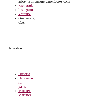
info@revistamujerdenegocios.com
Facebook
Instagram
Youtube
Guatemala,
C.A.
Nosotros
Historia
Hablemos
sin
pajas
Marolen
Martínez