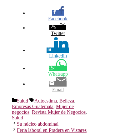
Facebook
Twitter
Linkedin
Whatsapp
Email
Categorías
Etiquetas
Salud
Autoestima
,
Belleza
,
Empresas Guatemala
,
Mujer de
negocios
,
Revista Mujer de Negocios
,
Salud
Su núcleo abdominal
Feria laboral en Pradera en Vistares