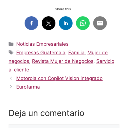
Share this...
Categorías
Noticias Empresariales
Etiquetas
Empresas Guatemala
,
Familia
,
Mujer de
negocios
,
Revista Mujer de Negocios
,
Servicio
al cliente
Motorola con Copilot Vision integrado
Eurofarma
Deja un comentario
Comentario