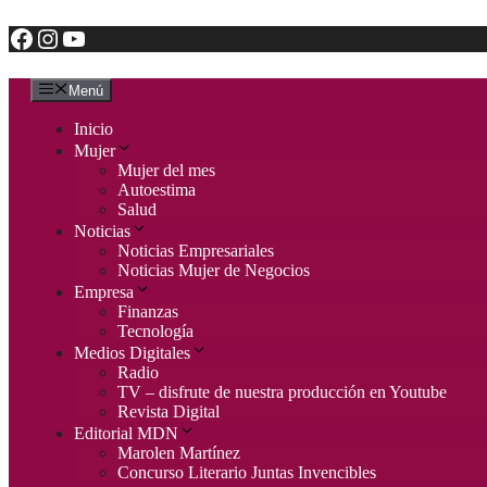
Facebook
Instagram
YouTube
Saltar
al
contenido
Menú
Inicio
Mujer
Mujer del mes
Autoestima
Salud
Noticias
Noticias Empresariales
Noticias Mujer de Negocios
Empresa
Finanzas
Tecnología
Medios Digitales
Radio
TV – disfrute de nuestra producción en Youtube
Revista Digital
Editorial MDN
Marolen Martínez
Concurso Literario Juntas Invencibles