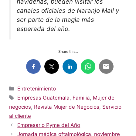
navideñas, pueden visitar los
canales oficiales de Naranjo Mall y
ser parte de la magia más
esperada del año.
Share this...
Categorías
Entretenimiento
Etiquetas
Empresas Guatemala
,
Familia
,
Mujer de
negocios
,
Revista Mujer de Negocios
,
Servicio
al cliente
Empresario Pyme del Año
Jornada médica oftalmológica, noviembre