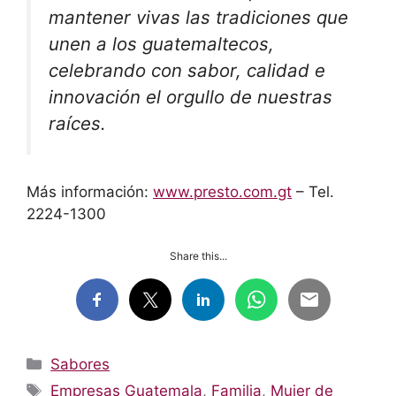
mantener vivas las tradiciones que
unen a los guatemaltecos,
celebrando con sabor, calidad e
innovación el orgullo de nuestras
raíces.
Más información:
www.presto.com.gt
– Tel.
2224-1300
Share this...
Categorías
Sabores
Etiquetas
Empresas Guatemala
,
Familia
,
Mujer de