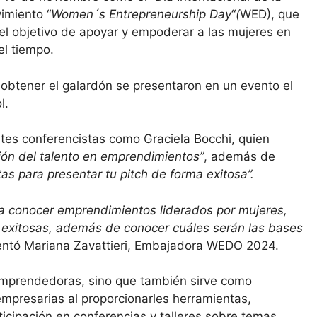
imiento “
Women´s Entrepreneurship Day
“
(
WED), que
el objetivo de apoyar y empoderar a las mujeres en
el tiempo.
 obtener el galardón se presentaron en un evento el
l.
ntes conferencistas como Graciela Bocchi, quien
ción del talento en emprendimientos”
, además de
as para presentar tu pitch de forma exitosa”.
ra conocer emprendimientos liderados por mujeres,
 exitosas, además de conocer cuáles serán las bases
tó Mariana Zavattieri, Embajadora WEDO 2024.
 emprendedoras, sino que también sirve como
mpresarias al proporcionarles herramientas,
icipación en conferencias y talleres sobre temas