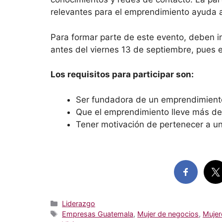
relevantes para el emprendimiento ayuda a
Para formar parte de este evento, deben ins
antes del viernes 13 de septiembre, pues e
Los requisitos para participar son:
Ser fundadora de un emprendimient
Que el emprendimiento lleve más de
Tener motivación de pertenecer a u
Categorías
Liderazgo
Etiquetas
Empresas Guatemala
,
Mujer de negocios
,
Mujer