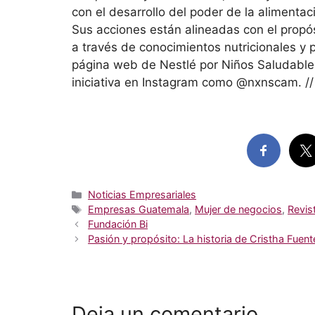
con el desarrollo del poder de la alimentac
Sus acciones están alineadas con el propós
a través de conocimientos nutricionales y p
página web de Nestlé por Niños Saludabl
iniciativa en Instagram como @nxnscam. //
Categorías
Noticias Empresariales
Etiquetas
Empresas Guatemala
,
Mujer de negocios
,
Revis
Fundación Bi
Pasión y propósito: La historia de Cristha Fuent
Deja un comentario