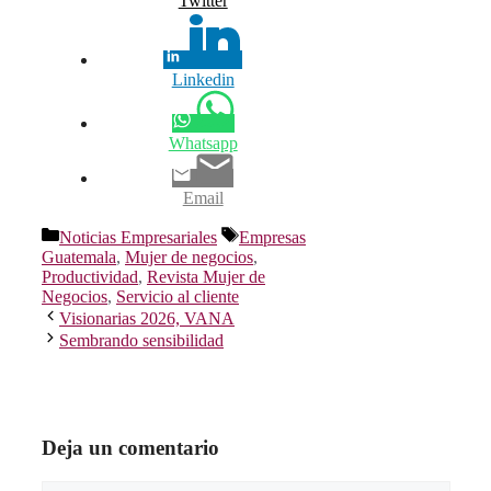
Twitter
Linkedin
Whatsapp
Email
Categorías
Etiquetas
Noticias Empresariales
Empresas
Guatemala
,
Mujer de negocios
,
Productividad
,
Revista Mujer de
Negocios
,
Servicio al cliente
Visionarias 2026, VANA
Sembrando sensibilidad
Deja un comentario
Comentario