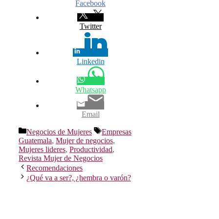
Facebook
Twitter
Linkedin
Whatsapp
Email
Categorías
Etiquetas
Negocios de Mujeres
Empresas
Guatemala
,
Mujer de negocios
,
Mujeres lideres
,
Productividad
,
Revista Mujer de Negocios
Recomendaciones
¿Qué va a ser?, ¿hembra o varón?