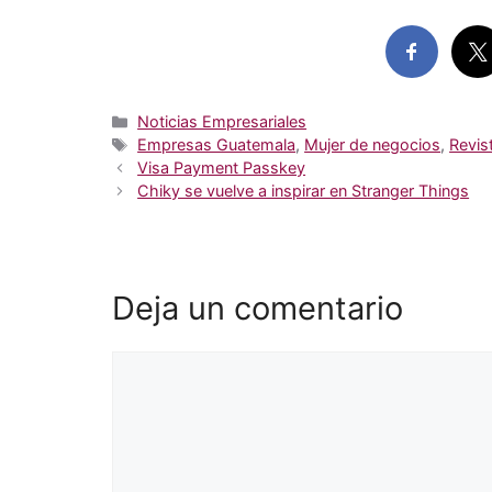
Categorías
Noticias Empresariales
Etiquetas
Empresas Guatemala
,
Mujer de negocios
,
Revis
Visa Payment Passkey
Chiky se vuelve a inspirar en Stranger Things
Deja un comentario
Comentario