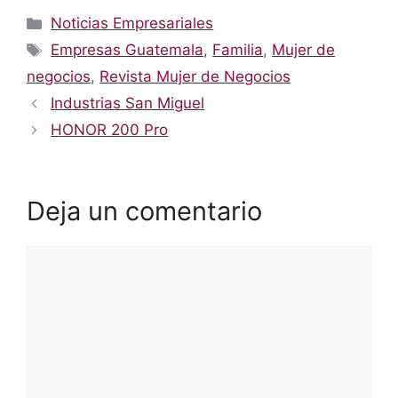
Categorías
Noticias Empresariales
Etiquetas
Empresas Guatemala
,
Familia
,
Mujer de
negocios
,
Revista Mujer de Negocios
Industrias San Miguel
HONOR 200 Pro
Deja un comentario
Comentario