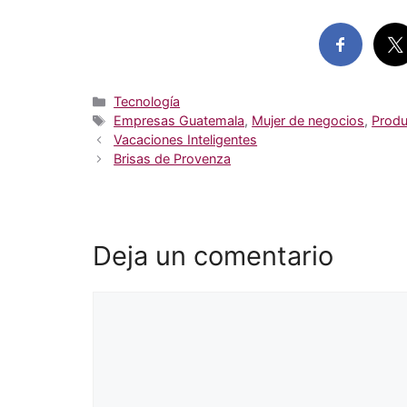
Categorías
Tecnología
Etiquetas
Empresas Guatemala
,
Mujer de negocios
,
Produ
Vacaciones Inteligentes
Brisas de Provenza
Deja un comentario
Comentario