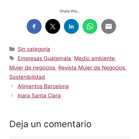
Share this...
Categorías
Sin categoría
Etiquetas
Empresas Guatemala
,
Medio ambiente
,
Mujer de negocios
,
Revista Mujer de Negocios
,
Sostenibilidad
Alimentos Barcelona
Inara Santa Clara
Deja un comentario