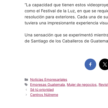
“La capacidad que tienen estos videoproye
como el Festival de la Luz, en que se requ
resolución para exteriores. Cada una de su
tuviera una impresionante experiencia visu
Una sensación que se experimentó mientras
de Santiago de los Caballeros de Guatemal
Categorías
Noticias Empresariales
Etiquetas
Empresas Guatemala
,
Mujer de negocios
,
Revis
Sé tú prioridad
Centros Nútreme