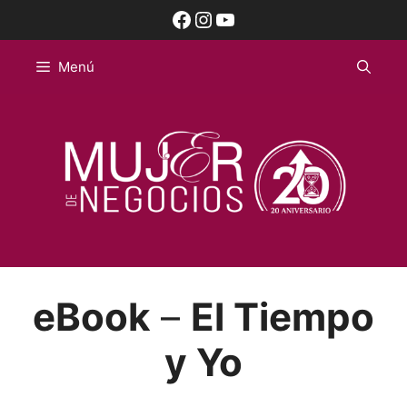
Saltar
Facebook
Instagram
YouTube
al
contenido
Menú
eBook
–
El Tiempo
y Yo