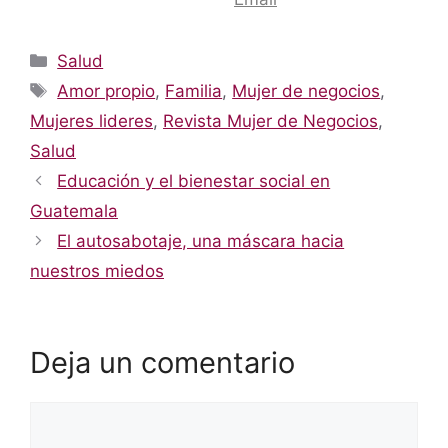
Categorías
Salud
Etiquetas
Amor propio
,
Familia
,
Mujer de negocios
,
Mujeres lideres
,
Revista Mujer de Negocios
,
Salud
Educación y el bienestar social en
Guatemala
El autosabotaje, una máscara hacia
nuestros miedos
Deja un comentario
Comentario