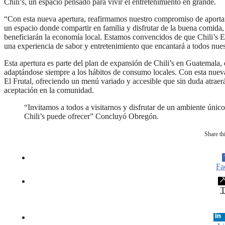
Chili’s, un espacio pensado para vivir el entretenimiento en grande.
“Con esta nueva apertura, reafirmamos nuestro compromiso de aportar 
un espacio donde compartir en familia y disfrutar de la buena comida
beneficiarán la economía local. Estamos convencidos de que Chili’s El
una experiencia de sabor y entretenimiento que encantará a todos nue
Esta apertura es parte del plan de expansión de Chili’s en Guatemala, 
adaptándose siempre a los hábitos de consumo locales. Con esta nueva 
El Frutal, ofreciendo un menú variado y accesible que sin duda atraer
aceptación en la comunidad.
“Invitamos a todos a visitarnos y disfrutar de un ambiente únic
Chili’s puede ofrecer” Concluyó Obregón.
Share thi
Fa
T