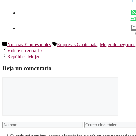
Li
Wh
Categorías
Etiquetas
Noticias Empresariales
Empresas Guatemala
,
Mujer de negocios
Videre en zona 15
República Mujer
Deja un comentario
Comentario
Nombre
Correo
electrónico