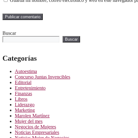
Guarda mi nombre, correo electrónico y web en este navegador p
Buscar
Buscar
Categorías
Autoestima
Concurso Juntas Invencibles
Editorial
Entretenimiento
Finanzas
Libros
Liderazgo
Marketing
Marolen Martínez
Mujer del mes
Negocios de Mujeres
Noticias Empresariales
Noticias Mujer de Negocios