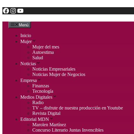
Facebook
Instagram
YouTube
Saltar
al
contenido
Menú
Inicio
Mujer
Mujer del mes
Autoestima
Salud
Noticias
Noticias Empresariales
Noticias Mujer de Negocios
Empresa
Finanzas
Tecnología
Medios Digitales
Radio
TV – disfrute de nuestra producción en Youtube
Revista Digital
Editorial MDN
Marolen Martínez
Concurso Literario Juntas Invencibles