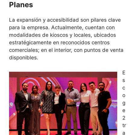
Planes
La expansión y accesibilidad son pilares clave
para la empresa. Actualmente, cuentan con
modalidades de kioscos y locales, ubicados
estratégicamente en reconocidos centros
comerciales; en el interior, con puntos de venta
disponibles.
E
s
c
o
g
e
2
tr
a