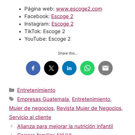
Página web:
www.escoge2.com
Facebook:
Escoge 2
Instagram:
Escoge 2
TikTok: Escoge 2
YouTube: Escoge 2
Share this...
Categorías
Entretenimiento
Etiquetas
Empresas Guatemala
,
Entretenimiento
,
Mujer de negocios
,
Revista Mujer de Negocios
,
Servicio al cliente
Alianza para mejorar la nutrición infantil