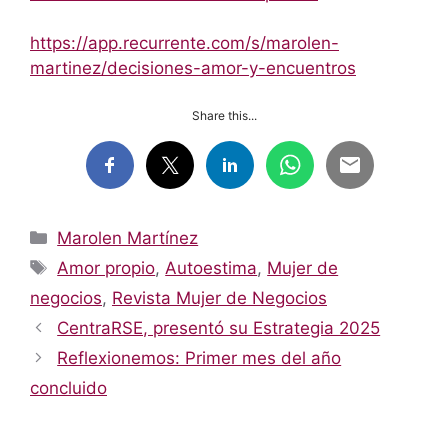
https://app.recurrente.com/s/marolen-
martinez/decisiones-amor-y-encuentros
Share this...
Categorías
Marolen Martínez
Etiquetas
Amor propio
,
Autoestima
,
Mujer de
negocios
,
Revista Mujer de Negocios
CentraRSE, presentó su Estrategia 2025
Reflexionemos: Primer mes del año
concluido