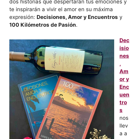
dos historias que despertarán tus emociones y
te inspirarán a vivir el amor en su máxima
expresión:
Decisiones, Amor y Encuentros
y
100 Kilómetros de Pasión
.
Dec
isio
nes
,
Am
or y
Enc
uen
tro
s
nos
llev
a a