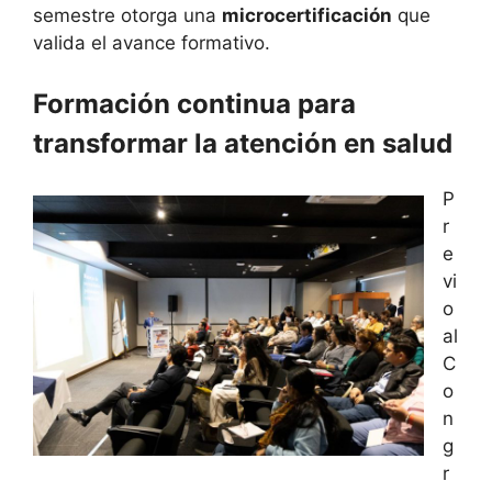
semestre otorga una
microcertificación
que
valida el avance formativo.
Formación continua para
transformar la atención en salud
P
r
e
vi
o
al
C
o
n
g
r